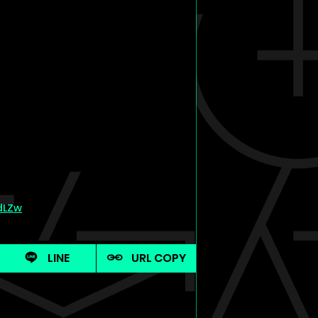
dLZw
LINE
URL COPY