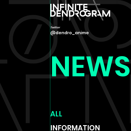
Twitter
Twitter
@dendro_anime
@dendro_anime
NEWS
ALL
INFORMATION