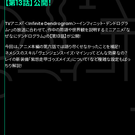
【第13話】公開！
PRODUCT
MOVIE
TVアニメ『＜Infinite Dendrogram＞-インフィニット・デンドログラ
ム-』の放送に合わせて、作中の用語や世界観を説明するミニアニメ『な
ぜなにデンドログラム』の【第13話】が公開！
SPECIAL
今回は、アニメ本編の第六話では語り尽くせなかったことを補足！
ネメシスのスキル「ヴェンジェンス・イズ・マイン」ってどんな効果なの？
レイの新装備「紫怨走甲ゴゥズメイズ」について！など複雑な設定もばっ
©海道左近・ホビージャパン／
ちり解説！
インフィニット・デンドログラム製作委員会