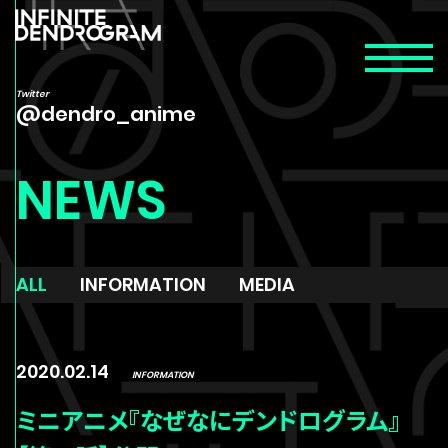
Twitter
Twitter
@dendro_anime
@dendro_anime
NEWS
NEWS
ON AIR
ALL
INFORMATION
MEDIA
STORY
CHARACTER
2020.02.14
INFORMATION
STAFF/CAST
ミニアニメ『なぜなにデンドログラム』